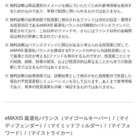
※
無料診断は商品選択のイメージを掴んでいただくための参考情報を提供す
るためのものであり、単独で勧誘に用いられるものではありません。
※
無料診断の結果画面で投資家に例示されるファンドは当社が設定・運用す
る投資信託であるeMAXIS 最適化バランスの5種類のバランスファンドに
限定されており、これ以外のファンドや、さらにはファンド以外の金融商
品は例示の対象に含まれていません。
※
無料診断はバランスファンドに関心があると考えられる投資家に対して、
eMAXIS 最適化バランスを構成する5ファンドの中から当該投資家にとっ
て最適と当社が考える1ファンドを例示するものですが、投資家ごとにそ
の知識、経験、財産の状況、および投資目的は異なることから全ての投資
家に当てはまるものではありません。
※
無料診断の結果画面では、診断結果として例示された資産配分で投資した
場合の予想資産額シミュレーションを示しております。あくまで参考情報
であり、将来の投資成果を示唆・保証するものではありません。
eMAXIS 最適化バランス（マイゴールキーパー）/（マイ
ディフェンダー）/（マイミッドフィルダー）/（マイフォ
ワード）/（マイストライカー）