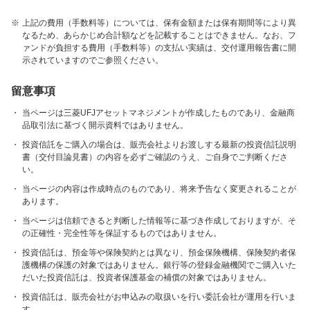
※
上記の費用（手数料等）については、保有金額または保有期間等により異
なるため、あらかじめ合計額などを記載することはできません。なお、フ
ァンドが負担する費用（手数料等）の支払い実績は、交付運用報告書に開
示されていますのでご参照ください。
留意事項
・
当ページは三菱UFJアセットマネジメントが作成したものであり、金融商
品取引法に基づく開示資料ではありません。
・
投資信託をご購入の場合は、販売会社よりお渡しする最新の投資信託説明
書（交付目論見書）の内容を必ずご確認のうえ、ご自身でご判断くださ
い。
・
当ページの内容は作成時点のものであり、将来予告なく変更されることが
あります。
・
当ページは信頼できると判断した情報等に基づき作成しておりますが、そ
の正確性・完全性等を保証するものではありません。
・
投資信託は、預金等や保険契約とは異なり、預金保険機構、保険契約者保
護機構の保護の対象ではありません。銀行等の登録金融機関でご購入いた
だいた投資信託は、投資者保護基金の補償の対象ではありません。
・
投資信託は、販売会社がお申込みの取扱いを行い委託会社が運用を行いま
す。