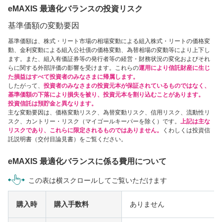
eMAXIS 最適化バランスの投資リスク
基準価額の変動要因
基準価額は、株式・リート市場の相場変動による組入株式・リートの価格変
動、金利変動による組入公社債の価格変動、為替相場の変動等により上下し
ます。また、組入有価証券等の発行者等の経営・財務状況の変化およびそれ
らに関する外部評価の影響を受けます。これらの
運用により信託財産に生じ
た損益はすべて投資者のみなさまに帰属します。
したがって、
投資者のみなさまの投資元本が保証されているものではなく、
基準価額の下落により損失を被り、投資元本を割り込むことがあります。
投資信託は預貯金と異なります。
主な変動要因は、価格変動リスク、為替変動リスク、信用リスク、流動性リ
スク、カントリー・リスク（マイゴールキーパーを除く）です。
上記は主な
リスクであり、これらに限定されるものではありません。
くわしくは投資信
託説明書（交付目論見書）をご覧ください。
eMAXIS 最適化バランスに係る費用について
この表は横スクロールしてご覧いただけます
購入時
購入手数料
ありません