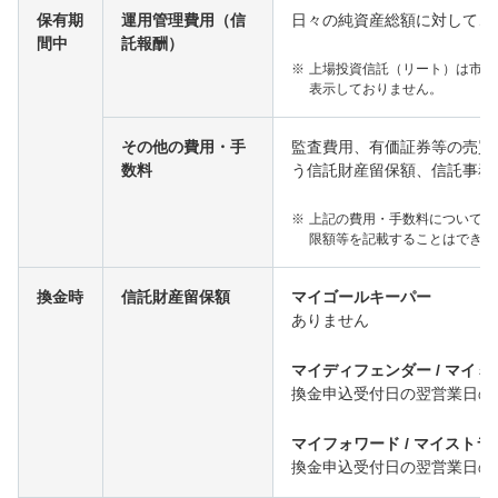
保有期
運用管理費用（信
日々の純資産総額に対して、
間中
託報酬）
※
上場投資信託（リート）は市場
表示しておりません。
その他の費用・手
監査費用、有価証券等の売買
数料
う信託財産留保額、信託事務
※
上記の費用・手数料については
限額等を記載することはできま
換金時
信託財産留保額
マイゴールキーパー
ありません
マイディフェンダー / マイ
換金申込受付日の翌営業日の
マイフォワード / マイストラ
換金申込受付日の翌営業日の