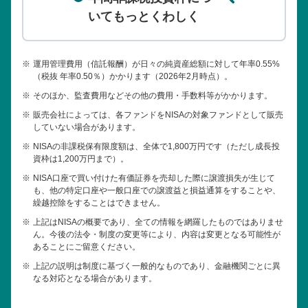
いてもっとくわしく
※
運用管理費用（信託報酬）が日々の純資産総額に対して年率0.55%
（税抜 年率0.50％）かかります（2026年2月時点）。
※
そのほか、監査費用などその他の費用・手数料等がかかります。
※
販売会社によっては、各ファンドをNISAの対象ファンドとして販売
していない場合があります。
※
NISAの非課税保有限度額は、全体で1,800万円です（ただし成長投
資枠は1,200万円まで）。
※
NISA口座で買い付けた有価証券を売却した際に譲渡損失が生じて
も、他の特定口座や一般口座での譲渡益と損益通算をすることや、
繰越控除をすることはできません。
※
上記はNISAの概要であり、全ての情報を網羅したものではありませ
ん。今後の法令・制度の変更等により、内容は変更となる可能性が
あることにご留意ください。
※
上記の説明は制度に基づく一般的なものであり、金融機関ごとに異
なる対応となる場合があります。