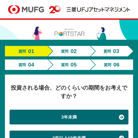
別ウィンドウで開きます
01
02
03
質問
質問
質問
04
05
06
質問
質問
質問
投資される場合、どのくらいの期間をお考えで
すか？
3年未満