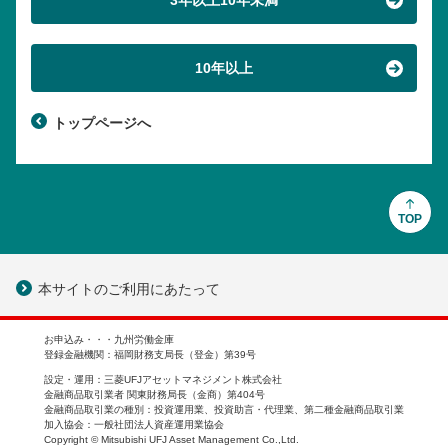
3年以上10年未満
10年以上
トップページへ
TOP
別
本サイトのご利用にあたって
ウ
ィ
お申込み・・・九州労働金庫
ン
登録金融機関：福岡財務支局長（登金）第39号
ド
設定・運用：三菱UFJアセットマネジメント株式会社
ウ
金融商品取引業者 関東財務局長（金商）第404号
金融商品取引業の種別：投資運用業、投資助言・代理業、第二種金融商品取引業
で
加入協会：一般社団法人資産運用業協会
開
Copyright © Mitsubishi UFJ Asset Management Co.,Ltd.