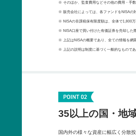
※
そのほか、監査費用などその他の費用・手数
※
販売会社によっては、各ファンドをNISA
※
NISAの非課税保有限度額は、全体で1,800
※
NISA口座で買い付けた有価証券を売却し
※
上記はNISAの概要であり、全ての情報を
※
上記の説明は制度に基づく一般的なものであ
35以上の国・地域
国内外の様々な資産に幅広く分散投