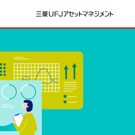
別
ウ
ィ
ン
ド
ウ
で
開
き
ま
す