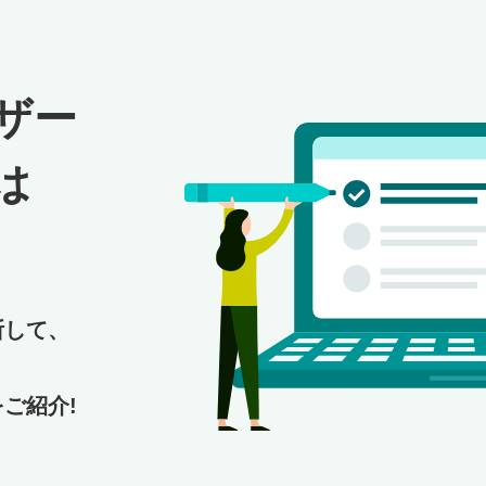
ザー
は
断して、
ご紹介!